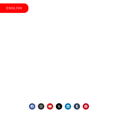
هل لديك مشروع في بالك أو تحتاج إلى استشارة خبير
ENGLISH
في الهدم؟ فريقنا هنا لمساعدتك. تواصل مع MHEC
للحصول على إرشادات احترافية، أو عروض أسعار
مفصلة، ​​أو لحجز استشارة. نحن مستعدون لمواجهة
تحديك القادم بأمان وكفاءة وشفافية تامة.
دعونا نتحدث
- هاتف
+971 50 691 9433
- بريد إلكتروني
info@mhecbuildingdemolition.ae
— الاتجاهات
Abu dhabi , UAE
— وسائل التواصل الاجتماعي